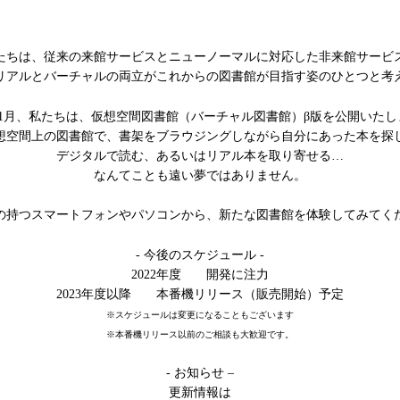
たちは、従来の来館サービスとニューノーマルに対応した非来館サービ
リアルとバーチャルの両立がこれからの図書館が目指す姿のひとつと考
年11月、私たちは、仮想空間図書館（バーチャル図書館）β版を公開いた
想空間上の図書館で、書架をブラウジングしながら自分にあった本を探
デジタルで読む、あるいはリアル本を取り寄せる…
なんてことも遠い夢ではありません。
の持つスマートフォンやパソコンから、新たな図書館を体験してみてく
- 今後のスケジュール -
2022年度 開発に注力
2023年度以降 本番機リリース（販売開始）予定
※スケジュールは変更になることもございます
※本番機リリース以前のご相談も大歓迎です。
- お知らせ –
更新情報は