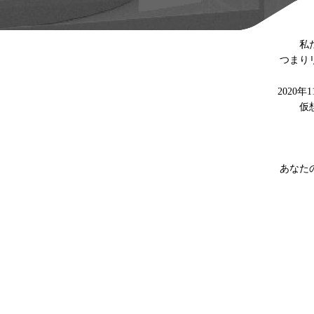
私
つまり
2020
仮
あなた